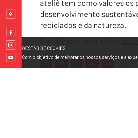
ateliê tem como valores os 
desenvolvimento sustentável,
reciclados e da natureza.
3 a 10 anos | inscrições:
cro
GESTÃO DE COOKIES
Com o objetivo de melhorar os nossos serviços e a exp
Gosto deste artigo
(0)