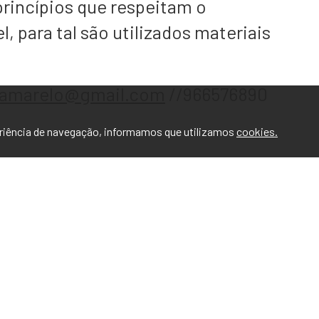
princípios que respeitam o
 para tal são utilizados materiais
camarelo@gmail.com
//966576890
eriência de navegação, informamos que utilizamos
cookies.