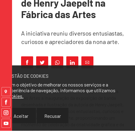
de Henry Jaepelt na
Fábrica das Artes
A iniciativa reuniu diversos entusiastas,
curiosos e apreciadores da nona arte.
GESTÃO DE COOKIES
Com o objetivo de melhorar os nossos serviços e a
experiência de navegação, informamos que utilizamos
No passado dia 24 de maio, teve lugar na Fábrica
cookies.
das Artes a inauguração da exposição de banda
desenhada e ilustração da autoria de Henry Jaepelt.
A iniciativa reuniu diversos entusiastas, curiosos e
Aceitar
Recusar
apreciadores da nona arte, proporcionando um
momento de celebração da criatividade gráfica e da
narrativa visual.