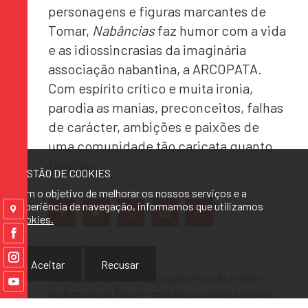
personagens e figuras marcantes de
Tomar,
Nabâncias
faz humor com a vida
e as idiossincrasias da imaginária
associação nabantina, a ARCOPATA.
Com espírito crítico e muita ironia,
parodia as manias, preconceitos, falhas
de carácter, ambições e paixões de
uma comunidade tão caricata quanto
familiar.
GESTÃO DE COOKIES
Com o objetivo de melhorar os nossos serviços e a
experiência de navegação, informamos que utilizamos
cookies.
Aceitar
Recusar
Mais do que uma simples apresentação literária,
este encontro foi um verdadeiro convite à tertúlia