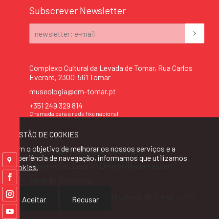
Subscrever Newsletter
Complexo Cultural da Levada de Tomar, Rua Carlos
Everard, 2300-561 Tomar
museologia@cm-tomar.pt
+351 249 329 814
Chamada para a rede fixa nacional
GESTÃO DE COOKIES
Com o objetivo de melhorar os nossos serviços e a
Política de Privacidade
Cookies
experiência de navegação, informamos que utilizamos
Informações Legais
Livro de Reclamações
cookies.
Canal de Denúncias
2023, Complexo Cultural da Levada de Tomar
Aceitar
Recusar