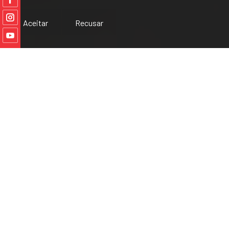
Aceitar
Recusar
CCLT :: Próximos Eventos
GALERIA
VIDEO
Situado na Levada de Tomar, tal como o próprio nome
indica, o Complexo Cultural da Levada da Tomar é um
espaço que, tanto pela sua localização como pelo
facto de testemunhar e recordar temas como a
indústria, a ciência, a tecnologia, a energia, o ambiente,
entre outros, concentra a atenção da comunidade e de