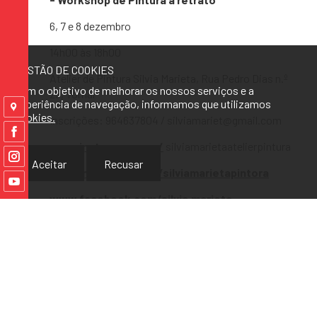
6, 7 e 8 dezembro
14h00 às 18h00
GESTÃO DE COOKIES
Atelier de Pintura Silvia Marieta, Rua Pedro Dias n.º
Com o objetivo de melhorar os nossos serviços e a
25, Tomar
experiência de navegação, informamos que utilizamos
cookies.
Inscrições: 964637804 / silviamariet@gmail.com
www.instagram.com/
silviamarietaatelierpintura
Aceitar
Recusar
www.instagram.com/silviamarietapintora
www.facebook.com/silvia.marieta
Organização: Sílvia Marieta
- - -