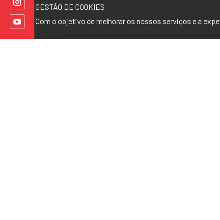
GESTÃO DE COOKIES
Com o objetivo de melhorar os nossos serviços e a exp
Gosto deste artigo
(0)
Deixe o seu comentário